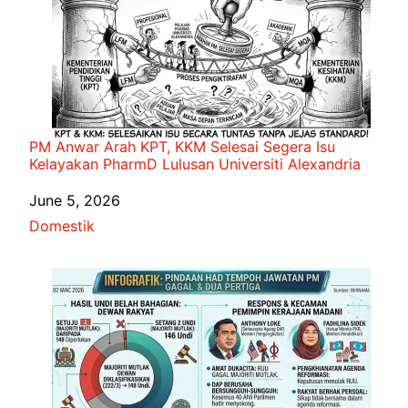
PM Anwar Arah KPT, KKM Selesai Segera Isu
Kelayakan PharmD Lulusan Universiti Alexandria
Date
June 5, 2026
In relation to
Domestik