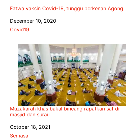
Fatwa vaksin Covid-19, tunggu perkenan Agong
Date
December 10, 2020
In relation to
Covid19
Muzakarah khas bakal bincang rapatkan saf di
masjid dan surau
Date
October 18, 2021
In relation to
Semasa