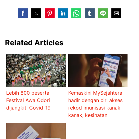
Related Articles
Lebih 800 peserta
Kemaskini MySejahtera
Festival Awa Odori
hadir dengan ciri akses
dijangkiti Covid-19
rekod imunisasi kanak-
kanak, kesihatan