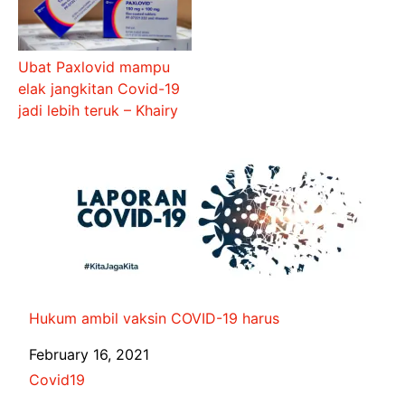
Ubat Paxlovid mampu
elak jangkitan Covid-19
jadi lebih teruk – Khairy
Hukum ambil vaksin COVID-19 harus
Date
February 16, 2021
In relation to
Covid19