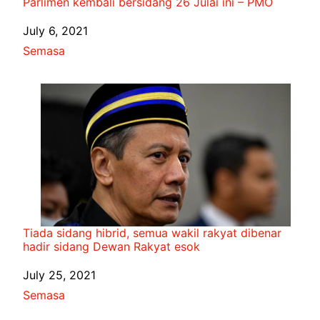
Parlimen kembali bersidang 26 Julai ini – PMO
Date
July 6, 2021
In relation to
Semasa
Tiada sidang hibrid, semua wakil rakyat dibenar
hadir sidang Dewan Rakyat esok
Date
July 25, 2021
In relation to
Semasa