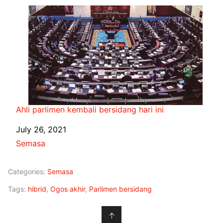
Ahli parlimen kembali bersidang hari ini
Date
July 26, 2021
In relation to
Semasa
Categories:
Semasa
Tags:
hibrid
,
Ogos akhir
,
Parlimen bersidang
↑