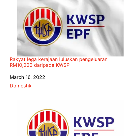
Rakyat lega kerajaan luluskan pengeluaran
RM10,000 daripada KWSP
Date
March 16, 2022
In relation to
Domestik