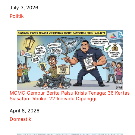
Date
July 3, 2026
In relation to
Politik
MCMC Gempur Berita Palsu Krisis Tenaga: 36 Kertas
Siasatan Dibuka, 22 Individu Dipanggil
Date
April 8, 2026
In relation to
Domestik