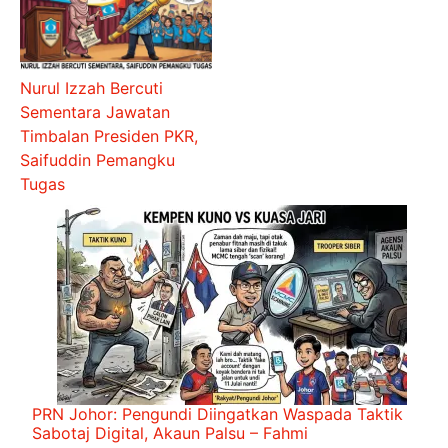
Nurul Izzah Bercuti
Sementara Jawatan
Timbalan Presiden PKR,
Saifuddin Pemangku
Tugas
PRN Johor: Pengundi Diingatkan Waspada Taktik
Sabotaj Digital, Akaun Palsu – Fahmi