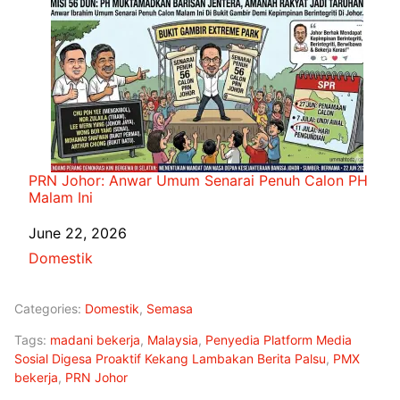
PRN Johor: Anwar Umum Senarai Penuh Calon PH
Malam Ini
Date
June 22, 2026
In relation to
Domestik
Categories:
Domestik
,
Semasa
Tags:
madani bekerja
,
Malaysia
,
Penyedia Platform Media
Sosial Digesa Proaktif Kekang Lambakan Berita Palsu
,
PMX
bekerja
,
PRN Johor